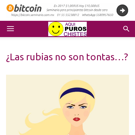
¿Las rubias no son tontas…?